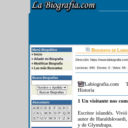
Biografia de Labi
Menú Biográfico
»
Inicio
»
Añadir mi Biografia
Dirección:
https://www.labiografia.co
»
Modificar Biografía
Lecturas: 940 : Envios: 0 : Votos: 58 :
»
Las más Buscadas
Busca Biografías
Labiografia.com 
Historia
1 Un visitante nos com
Abecedario
A
B
C
D
E
F
G
H
I
Escritor islandés. Vivi
J
K
L
M
N
O
P
Q
R
autor de Haraldskvaedi, 
S
T
U
V
W
X
Y
Z
#
y de Glymdrapa.