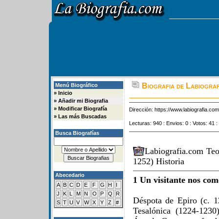
Biografia de Labiogra
Menú Biográfico
»
Inicio
»
Añadir mi Biografia
»
Modificar Biografía
Dirección:
https://www.labiografia.co
»
Las más Buscadas
Lecturas: 940 : Envios: 0 : Votos: 41 :
Busca Biografías
Labiografia.com Te
1252) Historia
Abecedario
1 Un visitante nos com
A
B
C
D
E
F
G
H
I
J
K
L
M
N
O
P
Q
R
Déspota de Epiro (c. 
S
T
U
V
W
X
Y
Z
#
Tesalónica (1224-123