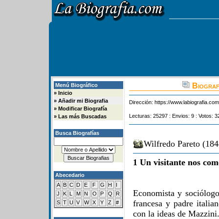
Biograf
Menú Biográfico
»
Inicio
»
Añadir mi Biografia
Dirección:
https://www.labiografia.co
»
Modificar Biografía
Lecturas: 25297 : Envios: 9 : Votos: 3
»
Las más Buscadas
Busca Biografías
Wilfredo Pareto (184
1 Un visitante nos com
Abecedario
A
B
C
D
E
F
G
H
I
Economista y sociólogo
J
K
L
M
N
O
P
Q
R
francesa y padre italia
S
T
U
V
W
X
Y
Z
#
con la ideas de Mazzini