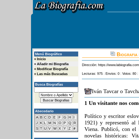
Biografia 
Menú Biográfico
»
Inicio
»
Añadir mi Biografia
Dirección:
https://www.labiografia.co
»
Modificar Biografía
Lecturas: 975 : Envios: 0 : Votos: 80 :
»
Las más Buscadas
Busca Biografías
Iván Tavcar o Tavch
1 Un visitante nos com
Abecedario
Político y escritor esl
A
B
C
D
E
F
G
H
I
1921) y representó al 
J
K
L
M
N
O
P
Q
R
Viena. Publicó, con el
S
T
U
V
W
X
Y
Z
#
novelas históricas: V