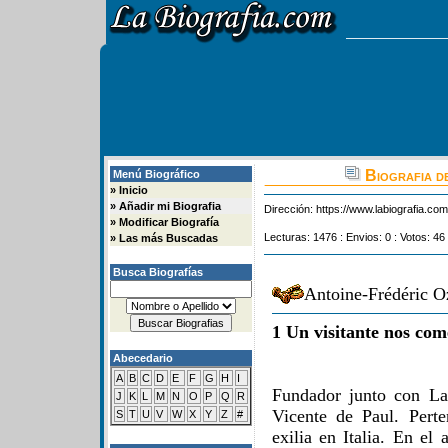
Biografia d
Menú Biográfico
»
Inicio
»
Añadir mi Biografia
Dirección:
https://www.labiografia.co
»
Modificar Biografía
Lecturas: 1476 : Envios: 0 : Votos: 46 
»
Las más Buscadas
Busca Biografías
Antoine-Frédéric O
1 Un visitante nos com
Abecedario
A
B
C
D
E
F
G
H
I
Fundador junto con La
J
K
L
M
N
O
P
Q
R
Vicente de Paul. Pert
S
T
U
V
W
X
Y
Z
#
exilia en Italia. En el