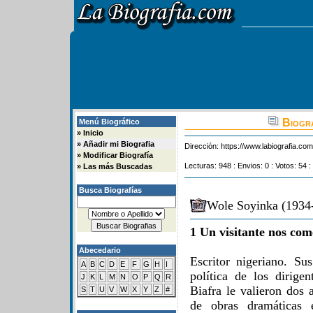
Biogra
Menú Biográfico
»
Inicio
»
Añadir mi Biografia
Dirección:
https://www.labiografia.co
»
Modificar Biografía
Lecturas: 948 : Envios: 0 : Votos: 54 :
»
Las más Buscadas
Busca Biografías
Wole Soyinka (1934-
1 Un visitante nos com
Abecedario
Escritor nigeriano. Su
A
B
C
D
E
F
G
H
I
política de los dirige
J
K
L
M
N
O
P
Q
R
Biafra le valieron dos 
S
T
U
V
W
X
Y
Z
#
de obras dramáticas e