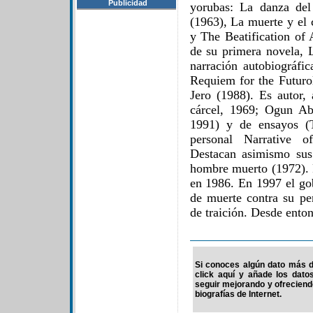
Publicidad
yorubas: La danza del
(1963), La muerte y el 
y The Beatification of 
de su primera novela, L
narración autobiográfi
Requiem for the Futurol
Jero (1988). Es autor,
cárcel, 1969; Ogun Ab
1991) y de ensayos (
personal Narrative o
Destacan asimismo sus
hombre muerto (1972). R
en 1986. En 1997 el gob
de muerte contra su pe
de traición. Desde ento
Si conoces algún dato más d
click aquí y añade los dato
seguir mejorando y ofrecien
biografías de Internet.