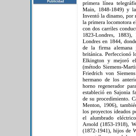
Publicidad
primera línea telegráfi
Main, 1848-1849) y las
Inventó la dinamo, por 
la primera locomotora el
con dos carriles condu
1823-Londres, 1883),
Londres en 1844, donde
de la firma alemana 
británica. Perfeccionó 
Elkington y mejoró el
(método Siemens-Martin
Friedrich von Siemens
hermano de los anteri
horno regenerador par
estableció en Sajonia f
de su procedimiento. 
Menton, 1906), también
los proyectos ideados p
el alumbrado eléctric
Arnold (1853-1918), W
(1872-1941), hijos de W