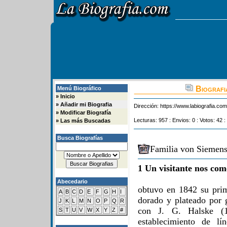
Biografia
Menú Biográfico
»
Inicio
»
Añadir mi Biografia
Dirección:
https://www.labiografia.co
»
Modificar Biografía
Lecturas: 957 : Envios: 0 : Votos: 42 :
»
Las más Buscadas
Busca Biografías
Familia von Siemens
1 Un visitante nos com
Abecedario
obtuvo en 1842 su prime
A
B
C
D
E
F
G
H
I
dorado y plateado por 
J
K
L
M
N
O
P
Q
R
con J. G. Halske (1
S
T
U
V
W
X
Y
Z
#
establecimiento de lí