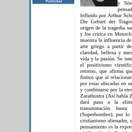
Publicidad
y Sör
pensad
Influido por Arthur Sc
Die Geburt der Tragö
origen de la tragedia s
y los critica en Mensch
muestra la influencia de 
arte griego a partir de
claridad, belleza y mes
vida y la pasión. Se inte
el positivismo científ
retorno, que afirma q
finitos que al relacion
por estar ubicadas en u
y combinarse por la ete
Zarathustra (Así habla 
dará paso a la elim
transmutación hasta
(Superhombre); por lo 
cristianismo alienador,
pensamiento es la expres