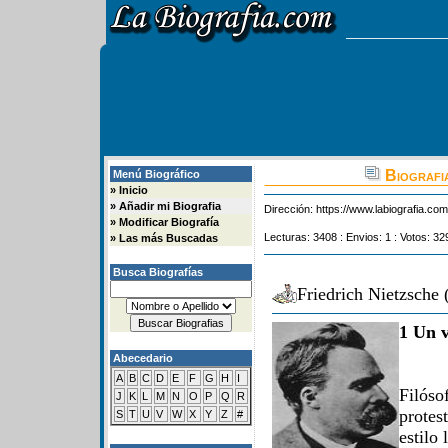
Biografia
Menú Biográfico
»
Inicio
»
Añadir mi Biografia
Dirección:
https://www.labiografia.co
»
Modificar Biografía
Lecturas: 3408 : Envios: 1 : Votos: 32
»
Las más Buscadas
Busca Biografías
Friedrich Nietzsche 
1 Un v
Abecedario
A
B
C
D
E
F
G
H
I
Filó
J
K
L
M
N
O
P
Q
R
protes
S
T
U
V
W
X
Y
Z
#
estilo