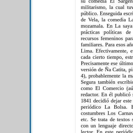
su comedia El Sargent
militarismo, la cual tu
público. Enseguida escr
de Vela, la comedia L
mozamala. En La saya 
prácticas políticas d
recursos femeninos par
familiares. Para esos añ
Lima. Efectivamente, e
cada cierto tiempo, est
Precisamente ese último
versión de Ña Catita, p
4), probablemente la má
Segura también escrib
como El Comercio (aún
redactor. En él publicó
1841 decidió dejar este 
periódico La Bolsa. E
costumbres Los Carnav
etc. Se trata de textos
con un lenguaje directo
lector. En este periód