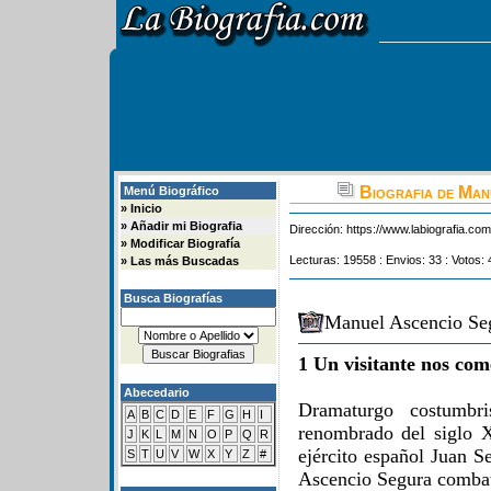
Biografia de Man
Menú Biográfico
»
Inicio
»
Añadir mi Biografia
Dirección:
https://www.labiografia.co
»
Modificar Biografía
Lecturas: 19558 : Envios: 33 : Votos: 
»
Las más Buscadas
Busca Biografías
Manuel Ascencio Seg
1 Un visitante nos com
Abecedario
Dramaturgo costumbri
A
B
C
D
E
F
G
H
I
renombrado del siglo X
J
K
L
M
N
O
P
Q
R
ejército español Juan 
S
T
U
V
W
X
Y
Z
#
Ascencio Segura combati