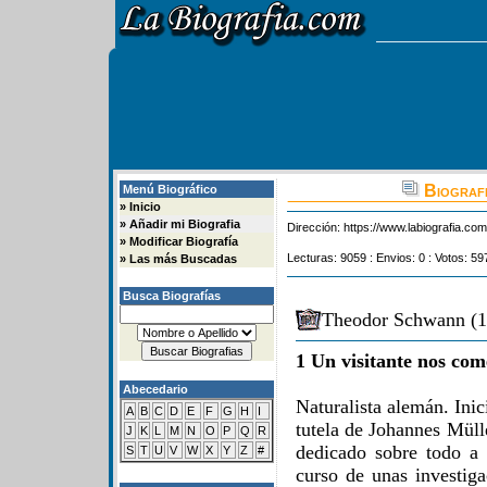
Biograf
Menú Biográfico
»
Inicio
»
Añadir mi Biografia
Dirección:
https://www.labiografia.co
»
Modificar Biografía
Lecturas: 9059 : Envios: 0 : Votos: 59
»
Las más Buscadas
Busca Biografías
Theodor Schwann (1
1 Un visitante nos com
Abecedario
Naturalista alemán. Inic
A
B
C
D
E
F
G
H
I
tutela de Johannes Müll
J
K
L
M
N
O
P
Q
R
dedicado sobre todo a 
S
T
U
V
W
X
Y
Z
#
curso de unas investiga