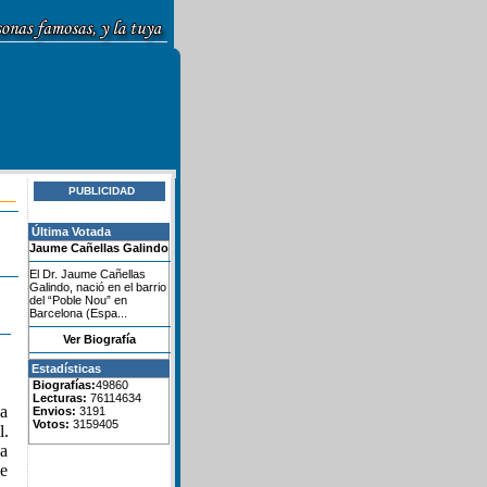
PUBLICIDAD
Última Votada
Jaume Cañellas Galindo
El Dr. Jaume Cañellas
Galindo, nació en el barrio
del “Poble Nou” en
Barcelona (Espa...
Ver Biografía
Estadísticas
Biografías:
49860
Lecturas:
76114634
sa
Envios:
3191
Votos:
3159405
l.
da
se