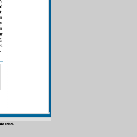
 y
nd
;
n
 y
en
ar
);
La
.
de edad.