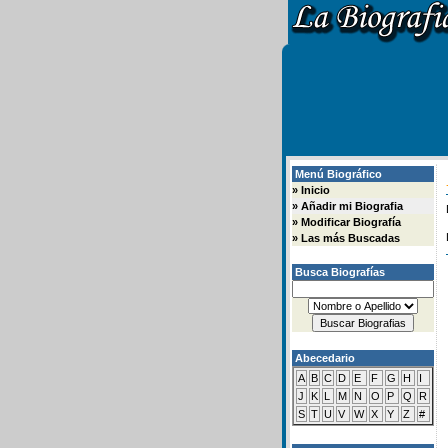
Menú Biográfico
»
Inicio
»
Añadir mi Biografia
»
Modificar Biografía
»
Las más Buscadas
Busca Biografías
Abecedario
A
B
C
D
E
F
G
H
I
J
K
L
M
N
O
P
Q
R
S
T
U
V
W
X
Y
Z
#