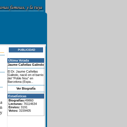
PUBLICIDAD
Última Votada
Jaume Cañellas Galindo
El Dr. Jaume Cañellas
Galindo, nació en el barrio
del “Poble Nou” en
Barcelona (Espa...
Ver Biografía
Estadísticas
Biografías:
49860
la
Lecturas:
76114634
ón
Envios:
3191
Votos:
3159405
 y