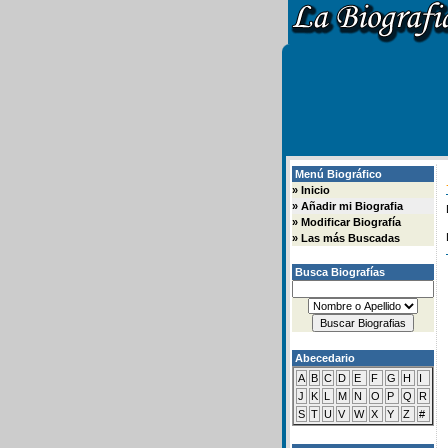
Menú Biográfico
»
Inicio
»
Añadir mi Biografia
»
Modificar Biografía
»
Las más Buscadas
Busca Biografías
Abecedario
A
B
C
D
E
F
G
H
I
J
K
L
M
N
O
P
Q
R
S
T
U
V
W
X
Y
Z
#