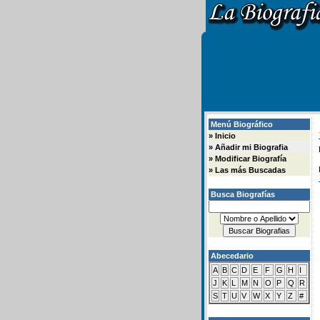
Menú Biográfico
»
Inicio
»
Añadir mi Biografia
»
Modificar Biografía
»
Las más Buscadas
Busca Biografías
Abecedario
A
B
C
D
E
F
G
H
I
J
K
L
M
N
O
P
Q
R
S
T
U
V
W
X
Y
Z
#