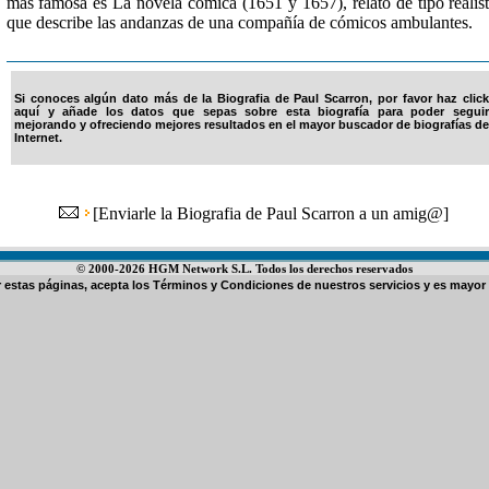
más famosa es La novela cómica (1651 y 1657), relato de tipo realis
que describe las andanzas de una compañía de cómicos ambulantes.
Si conoces algún dato más de la Biografia de Paul Scarron, por favor haz click
aquí y añade los datos que sepas sobre esta biografía para poder seguir
mejorando y ofreciendo mejores resultados en el mayor buscador de biografías de
Internet.
[
Enviarle la Biografia de Paul Scarron a un amig@
]
© 2000-2026 HGM Network S.L. Todos los derechos reservados
ar estas páginas, acepta los
Términos y Condiciones de nuestros servicios
y es mayor 