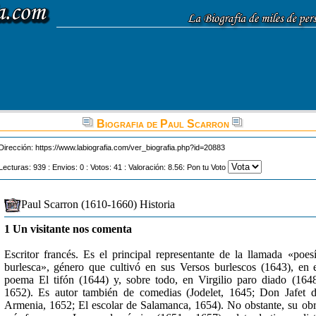
Biografia de Paul Scarron
Dirección:
https://www.labiografia.com/ver_biografia.php?id=20883
Lecturas: 939 : Envios: 0 : Votos: 41 : Valoración: 8.56: Pon tu Voto
Paul Scarron (1610-1660) Historia
1 Un visitante nos comenta
Escritor francés. Es el principal representante de la llamada «poes
burlesca», género que cultivó en sus Versos burlescos (1643), en 
poema El tifón (1644) y, sobre todo, en Virgilio paro diado (164
1652). Es autor también de comedias (Jodelet, 1645; Don Jafet 
Armenia, 1652; El escolar de Salamanca, 1654). No obstante, su ob