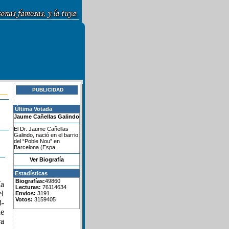
PUBLICIDAD
Última Votada
Jaume Cañellas Galindo
El Dr. Jaume Cañellas
Galindo, nació en el barrio
del “Poble Nou” en
Barcelona (Espa...
Ver Biografía
Estadísticas
Biografías:
49860
ía
Lecturas:
76114634
el
Envios:
3191
Votos:
3159405
8-
de
ra