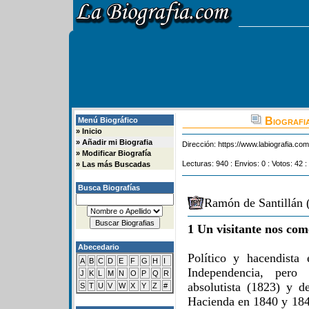
Biografia
Menú Biográfico
»
Inicio
»
Añadir mi Biografia
Dirección:
https://www.labiografia.co
»
Modificar Biografía
Lecturas: 940 : Envios: 0 : Votos: 42 :
»
Las más Buscadas
Busca Biografías
Ramón de Santillán 
1 Un visitante nos com
Abecedario
Político y hacendista
A
B
C
D
E
F
G
H
I
Independencia, pero 
J
K
L
M
N
O
P
Q
R
absolutista (1823) y d
S
T
U
V
W
X
Y
Z
#
Hacienda en 1840 y 1847