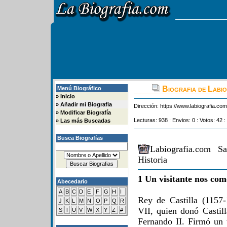
Biografia de Labio
Menú Biográfico
»
Inicio
»
Añadir mi Biografia
Dirección:
https://www.labiografia.co
»
Modificar Biografía
Lecturas: 938 : Envios: 0 : Votos: 42 :
»
Las más Buscadas
Busca Biografías
Labiografia.com S
Historia
1 Un visitante nos com
Abecedario
A
B
C
D
E
F
G
H
I
Rey de Castilla (1157
J
K
L
M
N
O
P
Q
R
VII, quien donó Castil
S
T
U
V
W
X
Y
Z
#
Fernando II. Firmó un 