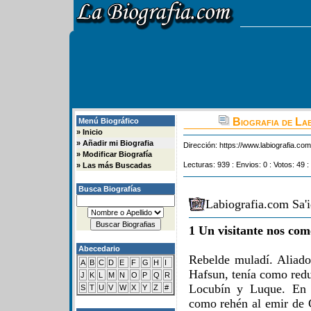
Biografia de Lab
Menú Biográfico
»
Inicio
»
Añadir mi Biografia
Dirección:
https://www.labiografia.co
»
Modificar Biografía
Lecturas: 939 : Envios: 0 : Votos: 49 :
»
Las más Buscadas
Busca Biografías
Labiografia.com Sa'
1 Un visitante nos com
Abecedario
Rebelde muladí. Aliado
A
B
C
D
E
F
G
H
I
Hafsun, tenía como redu
J
K
L
M
N
O
P
Q
R
Locubín y Luque. En 
S
T
U
V
W
X
Y
Z
#
como rehén al emir de 