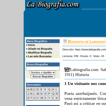
Biografia de Labiograf
Menú Biográfico
»
Inicio
»
Añadir mi Biografia
Dirección:
https://www.labiografia.co
»
Modificar Biografía
Lecturas: 939 : Envios: 0 : Votos: 43 :
»
Las más Buscadas
Busca Biografías
Labiografia.com Sa
1911) Historia
1 Un visitante nos com
Abecedario
A
B
C
D
E
F
G
H
I
Poeta azerbaijanés. C
J
K
L
M
N
O
P
Q
R
vena estrictamente lírica
S
T
U
V
W
X
Y
Z
#
Pasó así a criticar en su