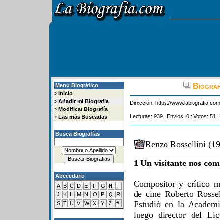
Biograf
Menú Biográfico
»
Inicio
»
Añadir mi Biografia
Dirección:
https://www.labiografia.co
»
Modificar Biografía
Lecturas: 939 : Envios: 0 : Votos: 51 :
»
Las más Buscadas
Busca Biografías
Renzo Rossellini (19
1 Un visitante nos com
Abecedario
Compositor y crítico mu
A
B
C
D
E
F
G
H
I
de cine Roberto Rosse
J
K
L
M
N
O
P
Q
R
Estudió en la Academ
S
T
U
V
W
X
Y
Z
#
luego director del Li