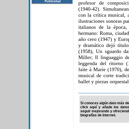
Publicidad
profesor de composic
(1940-42). Simultanea
con la crítica musical,
ilustraciones sonoras par
italianos de la época
hermano: Roma, ciudad a
año cero (1947) y Europ
y dramático dejó títul
(1958), Un sguardo da
Miller; Il linguaggio d
leggenda del ritorno 
faite à Marie (1970), d
musical de corte tradic
ballet y piezas orquestal
Si conoces algún dato más de 
click aquí y añade los dato
seguir mejorando y ofrecien
biografías de Internet.