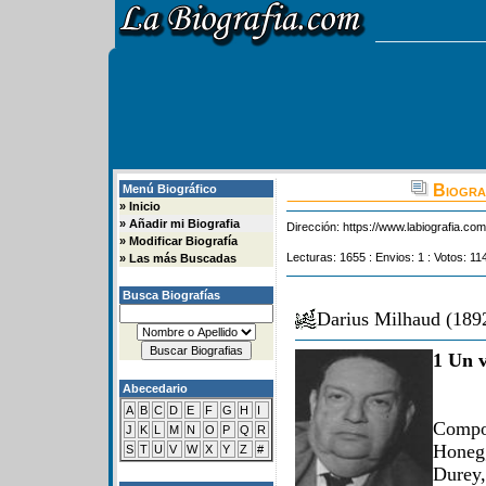
Biograf
Menú Biográfico
»
Inicio
»
Añadir mi Biografia
Dirección:
https://www.labiografia.co
»
Modificar Biografía
Lecturas: 1655 : Envios: 1 : Votos: 11
»
Las más Buscadas
Busca Biografías
Darius Milhaud (189
1 Un v
Abecedario
A
B
C
D
E
F
G
H
I
Compo
J
K
L
M
N
O
P
Q
R
Honeg
S
T
U
V
W
X
Y
Z
#
Durey