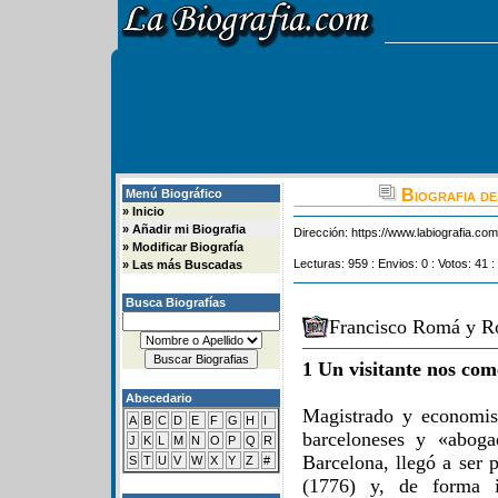
Biografia de
Menú Biográfico
»
Inicio
»
Añadir mi Biografia
Dirección:
https://www.labiografia.co
»
Modificar Biografía
Lecturas: 959 : Envios: 0 : Votos: 41 :
»
Las más Buscadas
Busca Biografías
Francisco Romá y Ro
1 Un visitante nos com
Abecedario
Magistrado y economis
A
B
C
D
E
F
G
H
I
barceloneses y «abog
J
K
L
M
N
O
P
Q
R
Barcelona, llegó a ser 
S
T
U
V
W
X
Y
Z
#
(1776) y, de forma i