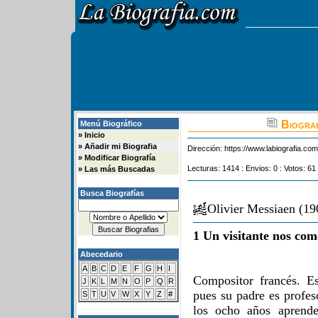
Biograf
Menú Biográfico
»
Inicio
»
Añadir mi Biografia
Dirección:
https://www.labiografia.co
»
Modificar Biografía
Lecturas: 1414 : Envios: 0 : Votos: 61
»
Las más Buscadas
Busca Biografías
Olivier Messiaen (1
1 Un visitante nos com
Abecedario
A
B
C
D
E
F
G
H
I
Compositor francés. E
J
K
L
M
N
O
P
Q
R
pues su padre es profes
S
T
U
V
W
X
Y
Z
#
los ocho años aprende