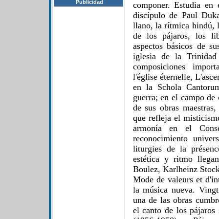
Publicidad
componer. Estudia en 
discípulo de Paul Duka
llano, la rítmica hindú,
de los pájaros, los li
aspectos básicos de su
iglesia de la Trinida
composiciones import
l'église éternelle, L'as
en la Schola Cantoru
guerra; en el campo de
de sus obras maestras, 
que refleja el misticism
armonía en el Conse
reconocimiento univer
liturgies de la présen
estética y ritmo lleg
Boulez, Karlheinz Stock
Mode de valeurs et d'in
la música nueva. Vingt 
una de las obras cumbr
el canto de los pájaros