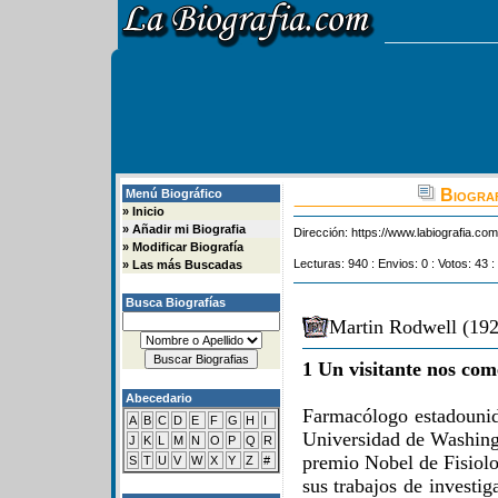
Biograf
Menú Biográfico
»
Inicio
»
Añadir mi Biografia
Dirección:
https://www.labiografia.co
»
Modificar Biografía
Lecturas: 940 : Envios: 0 : Votos: 43 :
»
Las más Buscadas
Busca Biografías
Martin Rodwell (192
1 Un visitante nos com
Abecedario
Farmacólogo estadounid
A
B
C
D
E
F
G
H
I
Universidad de Washing
J
K
L
M
N
O
P
Q
R
premio Nobel de Fisiol
S
T
U
V
W
X
Y
Z
#
sus trabajos de investig