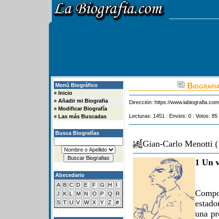
Biografia
Menú Biográfico
»
Inicio
»
Añadir mi Biografia
Dirección:
https://www.labiografia.co
»
Modificar Biografía
Lecturas: 1451 : Envios: 0 : Votos: 85
»
Las más Buscadas
Busca Biografías
Gian-Carlo Menotti 
1 Un v
Abecedario
A
B
C
D
E
F
G
H
I
Compo
J
K
L
M
N
O
P
Q
R
estado
S
T
U
V
W
X
Y
Z
#
una pr