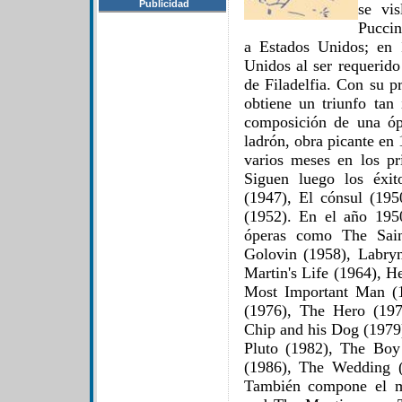
Publicidad
se vi
Puccin
a Estados Unidos; en 
Unidos al ser requerid
de Filadelfia. Con su p
obtiene un triunfo tan
composición de una óp
ladrón, obra picante en
varios meses en los pr
Siguen luego los éxi
(1947), El cónsul (195
(1952). En el año 195
óperas como The Sain
Golovin (1958), Labry
Martin's Life (1964), H
Most Important Man (
(1976), The Hero (197
Chip and his Dog (1979)
Pluto (1982), The Bo
(1986), The Wedding (
También compone el m