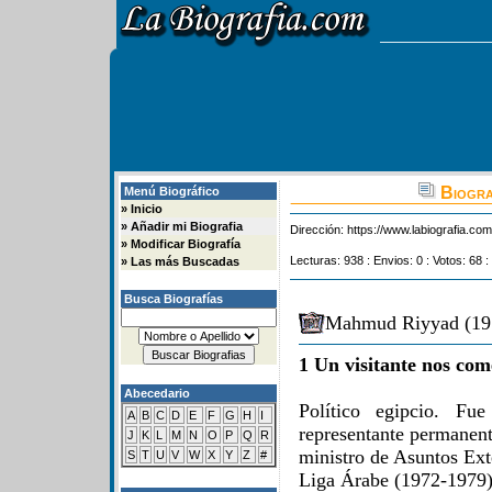
Biogra
Menú Biográfico
»
Inicio
»
Añadir mi Biografia
Dirección:
https://www.labiografia.co
»
Modificar Biografía
Lecturas: 938 : Envios: 0 : Votos: 68 :
»
Las más Buscadas
Busca Biografías
Mahmud Riyyad (191
1 Un visitante nos com
Abecedario
Político egipcio. Fu
A
B
C
D
E
F
G
H
I
representante permanen
J
K
L
M
N
O
P
Q
R
ministro de Asuntos Ext
S
T
U
V
W
X
Y
Z
#
Liga Árabe (1972-1979)