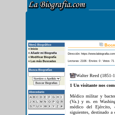
Biogr
Menú Biográfico
»
Inicio
»
Añadir mi Biografia
Dirección:
https://www.labiografia.co
»
Modificar Biografía
Lecturas: 2106 : Envios: 0 : Votos: 71
»
Las más Buscadas
Busca Biografías
Walter Reed (1851-1
1 Un visitante nos com
Abecedario
Médico militar y bacte
A
B
C
D
E
F
G
H
I
(Va.) y m. en Washing
J
K
L
M
N
O
P
Q
R
médico del Ejército, 
S
T
U
V
W
X
Y
Z
#
siguientes, destinado a