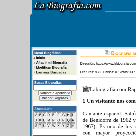
Biografia d
Menú Biográfico
»
Inicio
»
Añadir mi Biografia
Dirección:
https://www.labiografia.co
»
Modificar Biografía
Lecturas: 938 : Envios: 0 : Votos: 41 :
»
Las más Buscadas
Busca Biografías
Labiografia.com Rap
1 Un visitante nos com
Abecedario
Cantante español. Saltó
A
B
C
D
E
F
G
H
I
de Benidorm de 1962 y 
J
K
L
M
N
O
P
Q
R
1967). Es uno de los c
S
T
U
V
W
X
Y
Z
#
con mayor proyecció