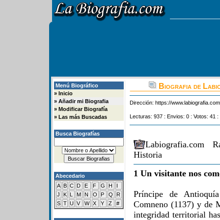
Biografia de Labi
Menú Biográfico
»
Inicio
»
Añadir mi Biografia
Dirección:
https://www.labiografia.co
»
Modificar Biografía
Lecturas: 937 : Envios: 0 : Votos: 41 :
»
Las más Buscadas
Busca Biografías
Labiografia.com R
Historia
1 Un visitante nos com
Abecedario
A
B
C
D
E
F
G
H
I
Príncipe de Antioquí
J
K
L
M
N
O
P
Q
R
Comneno (1137) y de M
S
T
U
V
W
X
Y
Z
#
integridad territorial 