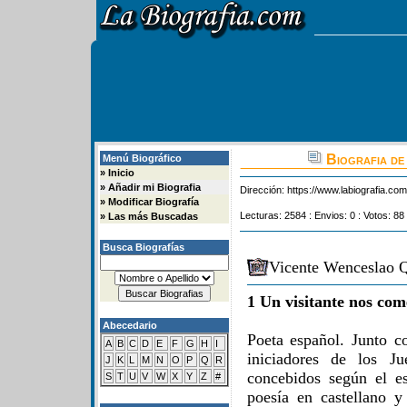
Biografia de
Menú Biográfico
»
Inicio
»
Añadir mi Biografia
Dirección:
https://www.labiografia.co
»
Modificar Biografía
Lecturas: 2584 : Envios: 0 : Votos: 88
»
Las más Buscadas
Busca Biografías
Vicente Wenceslao Q
1 Un visitante nos com
Abecedario
Poeta español. Junto c
A
B
C
D
E
F
G
H
I
iniciadores de los Ju
J
K
L
M
N
O
P
Q
R
concebidos según el es
S
T
U
V
W
X
Y
Z
#
poesía en castellano 