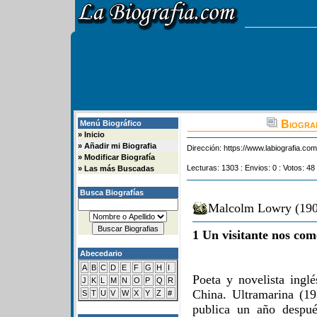
Biogra
Menú Biográfico
»
Inicio
»
Añadir mi Biografia
Dirección:
https://www.labiografia.co
»
Modificar Biografía
Lecturas: 1303 : Envios: 0 : Votos: 48
»
Las más Buscadas
Busca Biografías
Malcolm Lowry (1909
1 Un visitante nos com
Abecedario
A
B
C
D
E
F
G
H
I
Poeta y novelista ingl
J
K
L
M
N
O
P
Q
R
China. Ultramarina (19
S
T
U
V
W
X
Y
Z
#
publica un año despué