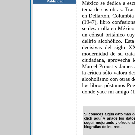
Publicidad
México se dedica a escr
tema de sus obras. Tras
en Dellarton, Columbia 
(1947), libro confesion
se desarrolla en México 
un cónsul británico cu
delirio alcohólico. Est
decisivas del siglo X
modernidad de su trata
ciudadana, aprovecha lo
Marcel Proust y James 
la crítica sólo valora d
alcoholismo con otras de
los libros póstumos P
donde yace mi amigo (1
Si conoces algún dato más de
click aquí y añade los dato
seguir mejorando y ofrecien
biografías de Internet.