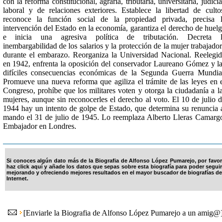
con la reforma constitucional, agraria, tributaria, universitaria, judicia
laboral y de relaciones exteriores. Establece la libertad de culto
reconoce la función social de la propiedad privada, precisa 
intervención del Estado en la economía, garantiza el derecho de huel
e inicia una agresiva política de tributación. Decreta l
inembargabilidad de los salarios y la protección de la mujer trabajado
durante el embarazo. Reorganiza la Universidad Nacional. Reelegi
en 1942, enfrenta la oposición del conservador Laureano Gómez y l
difíciles consecuencias económicas de la Segunda Guerra Mundia
Promueve una nueva reforma que agiliza el trámite de las leyes en 
Congreso, prohíbe que los militares voten y otorga la ciudadanía a l
mujeres, aunque sin reconocerles el derecho al voto. El 10 de julio 
1944 hay un intento de golpe de Estado, que determina su renuncia 
mando el 31 de julio de 1945. Lo reemplaza Alberto Lleras Camarg
Embajador en Londres.
Si conoces algún dato más de la Biografia de Alfonso López Pumarejo, por favor
haz click aquí y añade los datos que sepas sobre esta biografía para poder seguir
mejorando y ofreciendo mejores resultados en el mayor buscador de biografías de
Internet.
[
Enviarle la Biografia de Alfonso López Pumarejo a un amig@