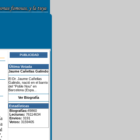
PUBLICIDAD
Última Votada
Jaume Cañellas Galindo
El Dr. Jaume Cañellas
Galindo, nació en el barrio
del “Poble Nou” en
Barcelona (Espa...
Ver Biografía
Estadísticas
Biografías:
49860
Lecturas:
76114634
ía
Envios:
3191
Votos:
3159405
va
al
”,