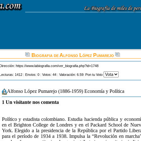
Biografia de Alfonso López Pumarejo
Dirección:
https://www.labiografia.com/ver_biografia.php?id=1748
Lecturas: 1412 : Envios: 0 : Votos: 44 : Valoración: 6.59: Pon tu Voto
Alfonso López Pumarejo (1886-1959) Economía y Política
1 Un visitante nos comenta
Político y estadista colombiano. Estudia hacienda pública y econom
en el Brighton College de Londres y en el Packard School de Nue
York. Elegido a la presidencia de la República por el Partido Liber
para el período de 1934 a 1938. Impulsa la “Revolución en marcha