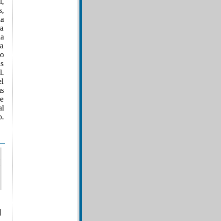
l,
s,
la
ga
a
ra
do
as
l.
el
as
de
al
o.
]