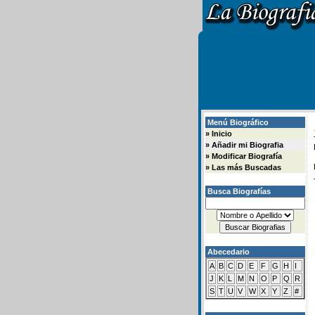
Menú Biográfico
»
Inicio
»
Añadir mi Biografia
»
Modificar Biografía
»
Las más Buscadas
Busca Biografías
Abecedario
A
B
C
D
E
F
G
H
I
J
K
L
M
N
O
P
Q
R
S
T
U
V
W
X
Y
Z
#