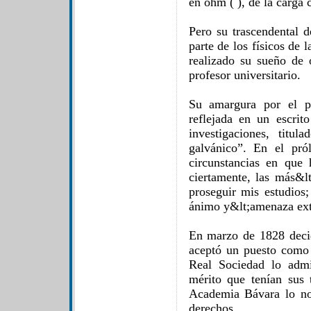
en ohm ( ), de la carga 
Pero su trascendental 
parte de los físicos de 
realizado su sueño de
profesor universitario.
Su amargura por el p
reflejada en un escrit
investigaciones, titul
galvánico”. En el pról
circunstancias en que
ciertamente, las más&l
proseguir mis estudios;
ánimo y&lt;amenaza exti
En marzo de 1828 decid
aceptó un puesto como
Real Sociedad lo adm
mérito que tenían sus 
Academia Bávara lo n
derechos.