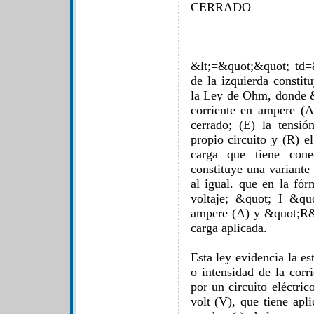
CERRADO
&lt;=&quot;&quot; td=
de la izquierda constit
la Ley de Ohm, donde &q
corriente en ampere (A)
cerrado; (E) la tensió
propio circuito y (R) e
carga que tiene cone
constituye una variant
al igual. que en la fór
voltaje; &quot; I &quo
ampere (A) y &quot;R&q
carga aplicada.
Esta ley evidencia la est
o intensidad de la corr
por un circuito eléctric
volt (V), que tiene apli