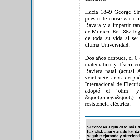
Hacia 1849 George Si
puesto de conservador d
Bávara y a impartir ta
de Munich. En 1852 logr
de toda su vida al ser
última Universidad.
Dos años después, el 6 d
matemático y físico e
Baviera natal (actual
veintisiete años desp
Internacional de Electr
adoptó el “ohm” y 
&quot;omega&quot;)
resistencia eléctrica.
Si conoces algún dato más d
haz click aquí y añade los d
seguir mejorando y ofrecien