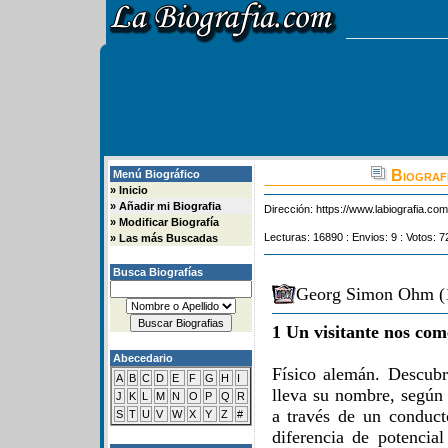
Biograf
Menú Biográfico
»
Inicio
»
Añadir mi Biografia
Dirección:
https://www.labiografia.co
»
Modificar Biografía
Lecturas: 16890 : Envios: 9 : Votos: 7
»
Las más Buscadas
Busca Biografías
Georg Simon Ohm (1
1 Un visitante nos com
Abecedario
Físico alemán. Descubri
A
B
C
D
E
F
G
H
I
lleva su nombre, según 
J
K
L
M
N
O
P
Q
R
a través de un conduct
S
T
U
V
W
X
Y
Z
#
diferencia de potencia