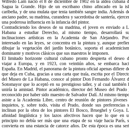
Wifredo Lam nació el 8 de diciembre de 1902 en la aldea cubana 
Sagua la Grande. Hijo de un escribano chino afincado en la is
caribeña, y de una mulata que tenia también sangre india. Además d
anciano padre, su madrina, curandera y sacerdotisa de santería, ejerce
una poderosa influencia en la infancia del pintor.
Contradiciendo los deseos de su madrina, el joven es enviado a 
Habana a estudiar Derecho, al mismo tiempo, desarrollará su
inclinaciones artísticas en la Academia de San Alejandro. Po
interesado en las leyes, se concentra en la pintura y, aunque prefie
dibujar la vegetación del jardín botánico, soporta el academicis
dominante y motivos clásicos que sus maestros le imponen.
El limitado horizonte cultural cubano pronto despierta el deseo 
viajar a Europa, y en 1923, con veintiún años, se embarca hac
España. En Madrid, el panorama de la pintura oficial apenas difiere d
que deja en Cuba, gracias a una carta que traía, escrita por el Direct
del Museo de La Habana, conoce al pintor Don Fernando Álvarez 
Sotomayor que lo aceptó en su prestigioso taller, y al cual también 
uniría la amistad. Pintor académico, director del Museo del Prado
reconocido por haber sido maestro de Salvador Dalí. Al mismo tiemp
asiste a la Academia Libre, centro de reunión de pintores jóvenes
inquietos, y, sobre todo, visita el Prado, donde sus preferencias 
inclinan por la obra de los pintores El Bosco, Brueghel y Goya. 
afinidad lingüística y los lazos afectivos hacen que lo que en 
principio no debía ser más que una etapa de su viaje hacia París, 
convierta en una estancia de catorce años. De esta época es una ser