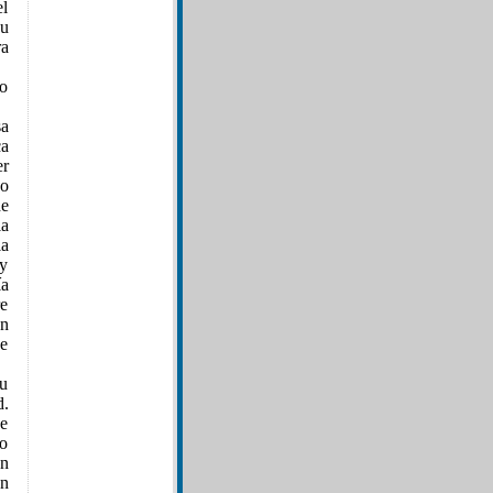
el
su
ra
jo
sa
ca
er
eo
de
la
ia
uy
ía
re
un
de
su
d.
ge
so
ón
on