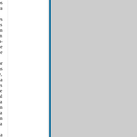
os
ra
es
s
un
en
a-
de
je
or
as
e,
la
es
De
al
La
ón
ta
on
na
ia