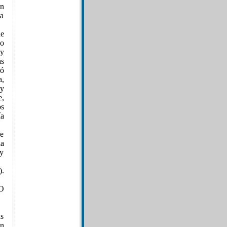
on
la
de
do
 y
ás
ró
a,
 y
e,
os
ía
le
la
 y
).
O
as
on