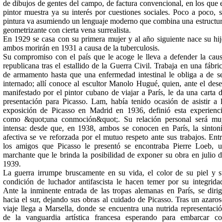
de dibujos de gentes del campo, de factura convencional, en los que 
pintor muestra ya su interés por cuestiones sociales. Poco a poco, 
pintura va asumiendo un lenguaje moderno que combina una estructu
geometrizante con cierta vena surrealista.
En 1929 se casa con su primera mujer y al año siguiente nace su hi
ambos morirán en 1931 a causa de la tuberculosis.
Su compromiso con el país que le acoge le lleva a defender la cau
republicana tras el estallido de la Guerra Civil. Trabaja en una fábri
de armamento hasta que una enfermedad intestinal le obliga a de s
internado; allí conoce al escultor Manolo Hugué, quien, ante el des
manifestado por el pintor cubano de viajar a París, le da una carta 
presentación para Picasso. Lam, había tenido ocasión de asistir a 
exposición de Picasso en Madrid en 1936, definió esta experienc
como &quot;una conmoción&quot;. Su relación personal será m
intensa: desde que, en 1938, ambos se conocen en París, la sinton
afectiva se ve reforzada por el mutuo respeto ante sus trabajos. Ent
los amigos que Picasso le presentó se encontraba Pierre Loeb, 
marchante que le brinda la posibilidad de exponer su obra en julio 
1939.
La guerra irrumpe bruscamente en su vida, el color de su piel y 
condición de luchador antifascista le hacen temer por su integrida
Ante la inminente entrada de las tropas alemanas en París, se diri
hacia el sur, dejando sus obras al cuidado de Picasso. Tras un azaro
viaje llega a Marsella, donde se encuentra una nutrida representaci
de la vanguardia artística francesa esperando para embarcar c