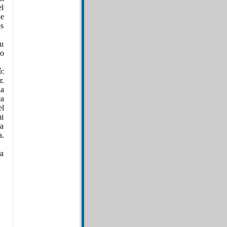
el
le
os
su
no
ó:
r.
ña
ca
el
mi
ra
a.
a