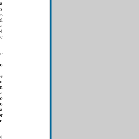
la
os
os
el
 a
74
se
ve
to
os
én
ón
ca
io
no
na
or
de
el