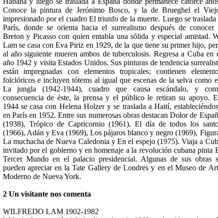
Habana y luego se traslada a España donde permanece catorce año
Conoce la pintura de Jerónimo Bosco, y la de Brueghel el Viej
impresionado por el cuadro El triunfo de la muerte. Luego se traslada
París, donde se orienta hacia el surrealismo después de conocer
Breton y Picasso con quien entabla una sólida y especial amistad. 
Lam se casa con Eva Piriz en 1929, de la que tiene su primer hijo, pe
al año siguiente mueren ambos de tuberculosis. Regresa a Cuba en 
año 1942 y visita Estados Unidos. Sus pinturas de tendencia surrealis
están impregnadas con elementos tropicales; contienen element
folclóricos e incluyen tótems al igual que escenas de la selva como 
La jungla (1942-1944), cuadro que causa escándalo, y com
consecuencia de éste, la prensa y el público le retiran su apoyo. 
1944 se casa con Helena Holzer y se traslada a Haití, estableciéndo
en París en 1952. Entre sus numerosas obras destacan Dolor de Espa
(1938), Trópico de Capricornio (1961), El día de todos los sant
(1966), Adán y Eva (1969), Los pájaros blanco y negro (1969), Figur
La muchacha de Nueva Caledonia y En el espejo (1975). Viaja a Cu
invitado por el gobierno y en homenaje a la revolución cubana pinta 
Tercer Mundo en el palacio presidencial. Algunas de sus obras 
pueden apreciar en la Tate Gallery de Londres y en el Museo de Ar
Moderno de Nueva York.
2 Un visitante nos comenta
WILFREDO LAM 1902-1982