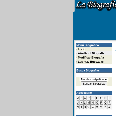
Menú Biográfico
»
Inicio
»
Añadir mi Biografia
»
Modificar Biografía
»
Las más Buscadas
Busca Biografías
Abecedario
A
B
C
D
E
F
G
H
I
J
K
L
M
N
O
P
Q
R
S
T
U
V
W
X
Y
Z
#