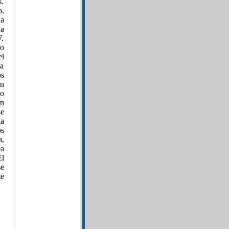
s.
o,
 a
 a
W.
ro
el
ta
os
en
o
En
se
ña
os
a,
ba
El
se
te