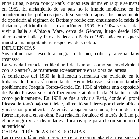
entre Cuba, Nueva York y París, ciudad esta última en la que se insta
en 1952. El alejamiento de su país no le impide implicarse en l
acontecimientos políticos que allí se suceden: apoya los movimient
de oposición al régimen de Batista y recibe con entusiasmo la caída d
dictador y el triunfo de la revolución en 1959. En 1964 se traslada
vivir a Italia a Albisola Mare, cerca de Génova, luego desde 19
alterna entre Italia y París. Fallece en Paris en1982, año en el que 
muestra una importante retrospectiva de su obra.
INFLUENCIAS
Sus influencias: escultura negra, cubismo, color y alegría fau
(matisse).
La variada herencia multicultural de Lam así como su envolvimien
con la Santería, se manifiesta extensamente en la obra del artista.
A comienzos del 1930 la influencia surrealista era evidente en l
trabajos de Lam así como la de Henri Matisse así como tambi
posiblemente Joaquín Torres-García. En 1936 al visitar una exposici
de Pablo Picasso se sintió fuertemente atraído hacia él tanto artísti
como políticamente. En 1938 se fue a vivir a París, donde el prop
Picasso lo tomó bajo su tutela y alimentó su interés por el arte africa
y máscaras primitivistas. Además trabaja en su estudio, lo que deja u
fuerte impronta en su obra. Esta relación fortalece el interés de Lam p
el arte negro y las divinidades africanas que para él son sinónimo 
autenticidad.
CARACTERÍSTICAS DE SUS OBRAS
Lam desarrolló un estilo propio en el que combinaba el surrealismo y 