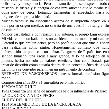
delicadeza y transparencia. Pero al mismo tiempo, se desprende todo 
misterio, la fuerza y la energía de esa raza africana que lo tocaba y 
dolía muy de cerca, logrando transportar al espectador hasta l
orígenes de su propia identidad.
Muchas veces se ha especulado acerca de la impronta dejada en 
obra por su origen mestizo, no se trata de una cuestión de sangre, si
de cultura².
No por casualidad, y con relación a lo anterior, el propio Lam expres
Mi vida como combatiente es un accidente de mi moral y mi carácte
Defendí lo que creí un deber, pero no podía olvidar que vine a Espa
para realizarme como pintor. Honestamente, confieso que nun
hubiese sido un político o un militar. La guerra de España fue, en 
sentido humano, una escuela muy grande, y lo he reflejado en 
pintura, hecha no sólo de valores estéticos, sino condicionada pa
tratar de describir cómo situarla dentro de un concepto ético de la vid
La pintura se convirtió para mí en un instrumento de combate.
RETRATO DE VASCONSELOS síntesis formal, confusión figur
fondo.
Composición años 30 y 31 surrealista pero más onírico,
1939MADRE E HIJO
1942 Comienza una serie de monstruos bajo la influencia de Picasso:
LA QUE CORTA A LOS PECES
EL REY DEL JUGUETE
1934 MALEMBO DIOS DE LA ENCRUSIJADA
1944 LA JUNGLA