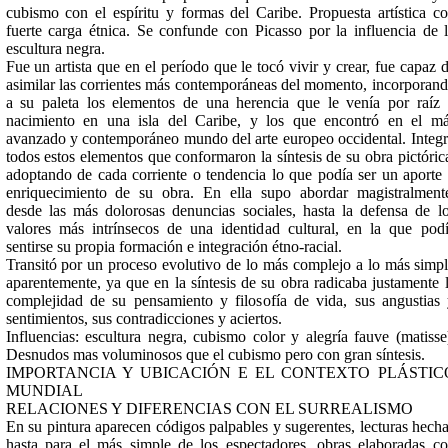
cubismo con el espíritu y formas del Caribe. Propuesta artística c
fuerte carga étnica. Se confunde con Picasso por la influencia de 
escultura negra.
Fue un artista que en el período que le tocó vivir y crear, fue capaz 
asimilar las corrientes más contemporáneas del momento, incorporan
a su paleta los elementos de una herencia que le venía por raíz
nacimiento en una isla del Caribe, y los que encontró en el m
avanzado y contemporáneo mundo del arte europeo occidental. Integ
todos estos elementos que conformaron la síntesis de su obra pictóric
adoptando de cada corriente o tendencia lo que podía ser un aporte
enriquecimiento de su obra. En ella supo abordar magistralment
desde las más dolorosas denuncias sociales, hasta la defensa de l
valores más intrínsecos de una identidad cultural, en la que pod
sentirse su propia formación e integración étno-racial.
Transitó por un proceso evolutivo de lo más complejo a lo más simp
aparentemente, ya que en la síntesis de su obra radicaba justamente 
complejidad de su pensamiento y filosofía de vida, sus angustias
sentimientos, sus contradicciones y aciertos.
Influencias: escultura negra, cubismo color y alegría fauve (matisse
Desnudos mas voluminosos que el cubismo pero con gran síntesis.
IMPORTANCIA Y UBICACIÓN E EL CONTEXTO PLÁSTIC
MUNDIAL
RELACIONES Y DIFERENCIAS CON EL SURREALISMO
En su pintura aparecen códigos palpables y sugerentes, lecturas hech
hasta para el más simple de los espectadores, obras elaboradas c