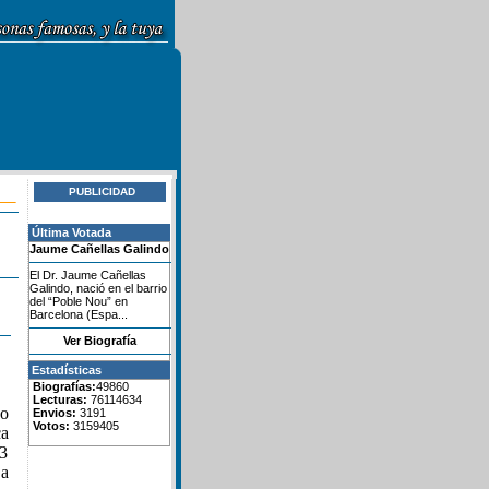
PUBLICIDAD
Última Votada
Jaume Cañellas Galindo
El Dr. Jaume Cañellas
Galindo, nació en el barrio
del “Poble Nou” en
Barcelona (Espa...
Ver Biografía
Estadísticas
Biografías:
49860
Lecturas:
76114634
do
Envios:
3191
Votos:
3159405
ca
23
La