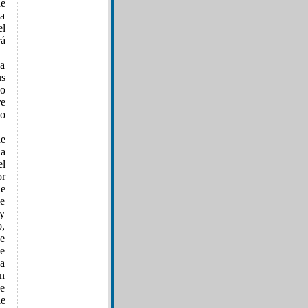
de
la
el
rá
La
s
co
re
mo
de
ia
el
or
de
le
 y
o,
 e
se
La
un
se
ie