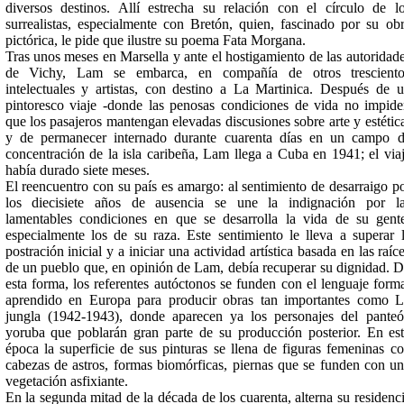
diversos destinos. Allí estrecha su relación con el círculo de l
surrealistas, especialmente con Bretón, quien, fascinado por su ob
pictórica, le pide que ilustre su poema Fata Morgana.
Tras unos meses en Marsella y ante el hostigamiento de las autoridad
de Vichy, Lam se embarca, en compañía de otros tresciento
intelectuales y artistas, con destino a La Martinica. Después de 
pintoresco viaje -donde las penosas condiciones de vida no impid
que los pasajeros mantengan elevadas discusiones sobre arte y estétic
y de permanecer internado durante cuarenta días en un campo 
concentración de la isla caribeña, Lam llega a Cuba en 1941; el via
había durado siete meses.
El reencuentro con su país es amargo: al sentimiento de desarraigo p
los diecisiete años de ausencia se une la indignación por l
lamentables condiciones en que se desarrolla la vida de su gent
especialmente los de su raza. Este sentimiento le lleva a superar 
postración inicial y a iniciar una actividad artística basada en las raíc
de un pueblo que, en opinión de Lam, debía recuperar su dignidad. 
esta forma, los referentes autóctonos se funden con el lenguaje form
aprendido en Europa para producir obras tan importantes como 
jungla (1942-1943), donde aparecen ya los personajes del pante
yoruba que poblarán gran parte de su producción posterior. En es
época la superficie de sus pinturas se llena de figuras femeninas c
cabezas de astros, formas biomórficas, piernas que se funden con u
vegetación asfixiante.
En la segunda mitad de la década de los cuarenta, alterna su residenc