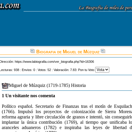
Biografia de Miguel de Múzquiz
Dirección:
https://www.labiografia.com/ver_biografia.php?id=16306
Lecturas: 938 : Envios: 0 : Votos: 52 : Valoración: 7.83: Pon tu Voto
Miguel de Múzquiz (1719-1785) Historia
1 Un visitante nos comenta
Político español. Secretario de Finanzas tras el motín de Esquilac
(1766). Impulsó los proyectos de colonización de Sierra Moren
reforma agraria y libre circulación de granos e intentó, sin conseguirl
implantar la única contribución (1769), al tiempo que unificaba l
aranceles aduaneros (1782) e inspiraba las leyes de libertad 