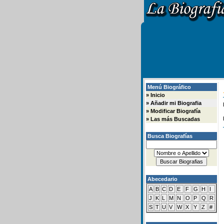
Menú Biográfico
»
Inicio
»
Añadir mi Biografia
»
Modificar Biografía
»
Las más Buscadas
Busca Biografías
Abecedario
A
B
C
D
E
F
G
H
I
J
K
L
M
N
O
P
Q
R
S
T
U
V
W
X
Y
Z
#