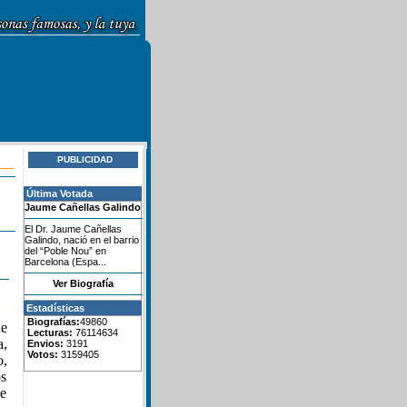
PUBLICIDAD
Última Votada
Jaume Cañellas Galindo
El Dr. Jaume Cañellas
Galindo, nació en el barrio
del “Poble Nou” en
Barcelona (Espa...
Ver Biografía
Estadísticas
Biografías:
49860
he
Lecturas:
76114634
a,
Envios:
3191
Votos:
3159405
o,
os
de