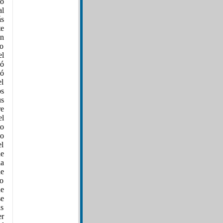
to
al
ás
te
ón
io
el
nó
hó
el
os
us
re
el
to
lo
el
de
la
de
lo
ue
se
as
er