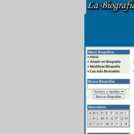
Menú Biográfico
»
Inicio
»
Añadir mi Biografia
»
Modificar Biografía
»
Las más Buscadas
Busca Biografías
Abecedario
A
B
C
D
E
F
G
H
I
J
K
L
M
N
O
P
Q
R
S
T
U
V
W
X
Y
Z
#