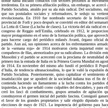
donde había iniciado contactos con sectores próximos al movimien
irredentista. En su primera afiliación política, sin embargo, se acercó 
Partido Socialista, atraído por su ala más radical. Del socialismo, m
que sus postulados sociales y reformadores, le sedujo su vertien
revolucionaria. En 1910 fue nombrado secretario de la federaci
provincial de Forli y poco después se convirtió en editor del semanar
La Lotta di Classe (La lucha de clases). La victoria del ala radical en 
congreso de Reggio nell’Emilia, celebrado en 1912, le proporcio
mayor protagonismo en el seno de la formación política, que aprovec
para hacerse cargo del periódico milanés Avanti, órgano oficial d
partido. Aun así, sus opiniones acerca de los enfrentamientos armad
de la «semana roja» de 1914 motivaron cierta inquietud entre s
compañeros de filas, atemorizados por su radicalismo. La división ent
Mussolini y el partido se acrecentó con la proclama de neutralidad d
primero tras la entrada de Italia en la Primera Guerra Mundial en agos
de 1914. En noviembre del mismo año fundó el periódico Il Popo
d’Italia, de tendencia ultranacionalista, lo que le valió la expulsión d
Partido Socialista. Posteriormente, quiso capitalizar el sentimiento 
insatisfacción que se apoderó de la sociedad italiana tras el fin de 
contienda haciendo un llamamiento a la lucha contra los partidos 
izquierdas, a los que señaló como culpables del descalabro, y para el
creó los fasci di combattimento, grupos armados de agitación q
constituyeron el germen inicial del partido fascista. Consiguió ganar
el favor de los grandes propietarios y salir elegido diputado en l
elecciones de mayo de 1921. La impotencia del gobierno para hac