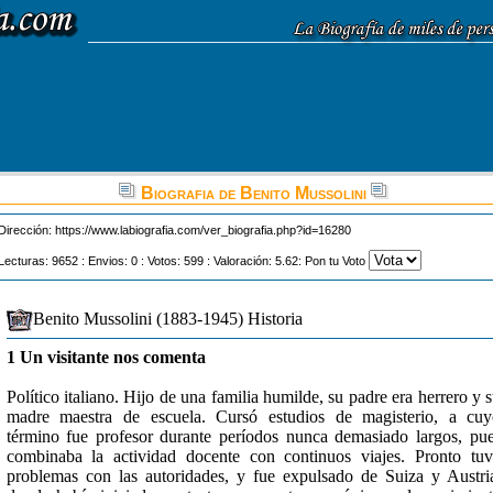
Biografia de Benito Mussolini
Dirección:
https://www.labiografia.com/ver_biografia.php?id=16280
Lecturas: 9652 : Envios: 0 : Votos: 599 : Valoración: 5.62: Pon tu Voto
Benito Mussolini (1883-1945) Historia
1 Un visitante nos comenta
Político italiano. Hijo de una familia humilde, su padre era herrero y 
madre maestra de escuela. Cursó estudios de magisterio, a cu
término fue profesor durante períodos nunca demasiado largos, pu
combinaba la actividad docente con continuos viajes. Pronto tu
problemas con las autoridades, y fue expulsado de Suiza y Austri