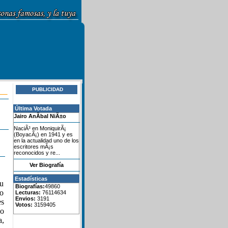
PUBLICIDAD
Última Votada
Jairo AnÃ­bal NiÃ±o
NaciÃ³ en MoniquirÃ¡
(BoyacÃ¡) en 1941 y es
en la actualidad uno de los
escritores mÃ¡s
reconocidos y re...
Ver Biografía
Estadísticas
su
Biografías:
49860
yo
Lecturas:
76114634
Envios:
3191
es
Votos:
3159405
vo
a,