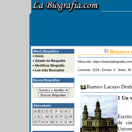
Biografia 
Menú Biográfico
»
Inicio
»
Añadir mi Biografia
Dirección:
https://www.labiografia.co
»
Modificar Biografía
Lecturas: 2226 : Envios: 0 : Votos: 45
»
Las más Buscadas
Busca Biografías
Ramiro Lacayo Desho
1 Un v
Abecedario
A
B
C
D
E
F
G
H
I
Escrit
J
K
L
M
N
O
P
Q
R
de cin
S
T
U
V
W
X
Y
Z
#
Unive