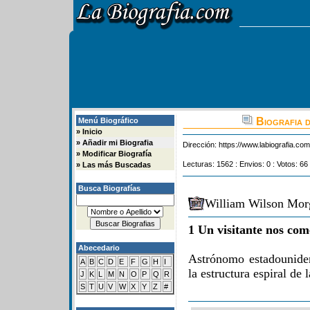
Biografia 
Menú Biográfico
»
Inicio
»
Añadir mi Biografia
Dirección:
https://www.labiografia.co
»
Modificar Biografía
Lecturas: 1562 : Envios: 0 : Votos: 66
»
Las más Buscadas
Busca Biografías
William Wilson Morg
1 Un visitante nos com
Abecedario
Astrónomo estadounide
A
B
C
D
E
F
G
H
I
la estructura espiral de l
J
K
L
M
N
O
P
Q
R
S
T
U
V
W
X
Y
Z
#