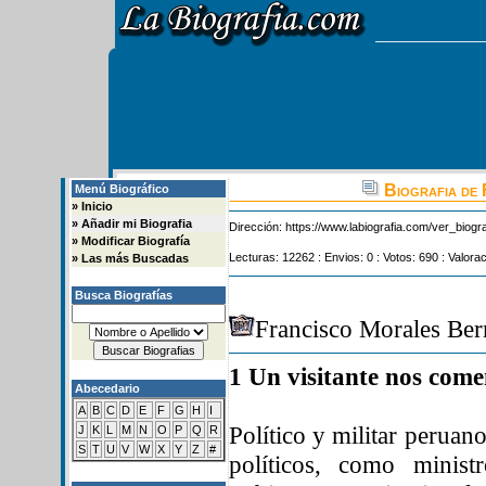
Biografia de
Menú Biográfico
»
Inicio
»
Añadir mi Biografia
Dirección:
https://www.labiografia.com/ver_biogr
»
Modificar Biografía
Lecturas: 12262 : Envios: 0 : Votos: 690 : Valora
»
Las más Buscadas
Busca Biografías
Francisco Morales Be
1 Un visitante nos come
Abecedario
A
B
C
D
E
F
G
H
I
Político y militar peruan
J
K
L
M
N
O
P
Q
R
S
T
U
V
W
X
Y
Z
#
políticos, como minis