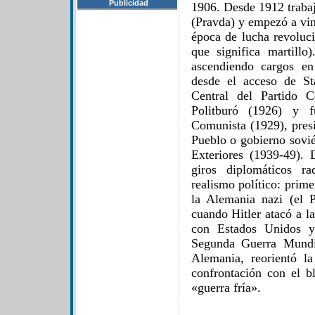
Publicidad
1906. Desde 1912 trabaj
(Pravda) y empezó a vin
época de lucha revoluci
que significa martill
ascendiendo cargos en
desde el acceso de St
Central del Partido 
Politburó (1926) y f
Comunista (1929), pres
Pueblo o gobierno sovié
Exteriores (1939-49). 
giros diplomáticos ra
realismo político: prim
la Alemania nazi (el 
cuando Hitler atacó a l
con Estados Unidos y
Segunda Guerra Mundia
Alemania, reorientó la 
confrontación con el bl
«guerra fría».