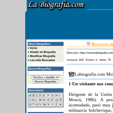
Biografia d
Menú Biográfico
»
Inicio
»
Añadir mi Biografia
Dirección:
https://www.labiografia.co
»
Modificar Biografía
Lecturas: 939 : Envios: 0 : Votos: 76 :
»
Las más Buscadas
Busca Biografías
Labiografia.com Mol
1 Un visitante nos com
Abecedario
Dirigente de la Unión
A
B
C
D
E
F
G
H
I
Moscú, 1986). A pes
J
K
L
M
N
O
P
Q
R
acomodado, pasó muy jo
S
T
U
V
W
X
Y
Z
#
militancia bolchevique