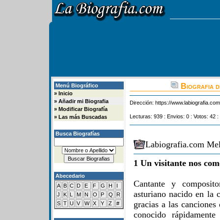
Biografia d
Menú Biográfico
»
Inicio
»
Añadir mi Biografia
Dirección:
https://www.labiografia.co
»
Modificar Biografía
Lecturas: 939 : Envios: 0 : Votos: 42 :
»
Las más Buscadas
Busca Biografías
Labiografia.com Mel
1 Un visitante nos com
Abecedario
Cantante y composit
A
B
C
D
E
F
G
H
I
asturiano nacido en la
J
K
L
M
N
O
P
Q
R
gracias a las canciones
S
T
U
V
W
X
Y
Z
#
conocido rápidamente