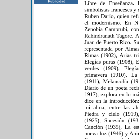
Publicidad
Libre de Enseñanza. 
simbolistas franceses y
Ruben Darío, quien refu
el modernismo. En Nu
Zenobia Camprubí, con 
Rabindranath Tagore. A
Juan de Puerto Rico. Su
representada por Almas
Rimas (1902), Arias tri
Elegías puras (1908), E
verdes (1909), Elegí
primavera (1910), La 
(1911), Melancolía (19
Diario de un poeta reci
1917), explora en lo m
dice en la introducción
mi alma, entre las al
Piedra y cielo (1919)
(1925), Sucesión (193
Canción (1935), La est
nueva luz (1946) y Anim