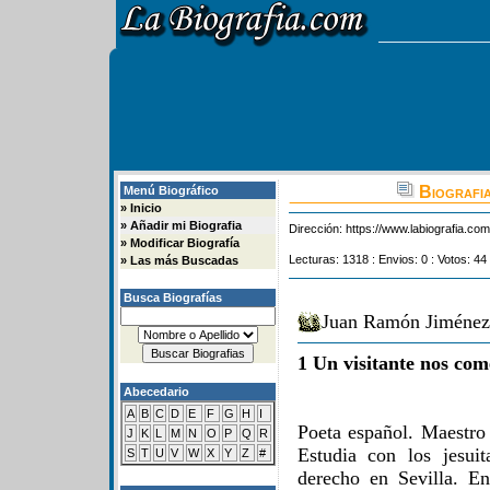
Biografia
Menú Biográfico
»
Inicio
»
Añadir mi Biografia
Dirección:
https://www.labiografia.co
»
Modificar Biografía
Lecturas: 1318 : Envios: 0 : Votos: 44
»
Las más Buscadas
Busca Biografías
Juan Ramón Jiménez 
1 Un visitante nos com
Abecedario
A
B
C
D
E
F
G
H
I
Poeta español. Maestro
J
K
L
M
N
O
P
Q
R
Estudia con los jesui
S
T
U
V
W
X
Y
Z
#
derecho en Sevilla. En