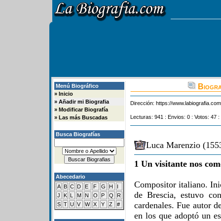
Biogra
Menú Biográfico
»
Inicio
»
Añadir mi Biografia
Dirección:
https://www.labiografia.co
»
Modificar Biografía
Lecturas: 941 : Envios: 0 : Votos: 47 :
»
Las más Buscadas
Busca Biografías
Luca Marenzio (1553
1 Un visitante nos com
Abecedario
Compositor italiano. In
A
B
C
D
E
F
G
H
I
de Brescia, estuvo con
J
K
L
M
N
O
P
Q
R
cardenales. Fue autor d
S
T
U
V
W
X
Y
Z
#
en los que adoptó un es