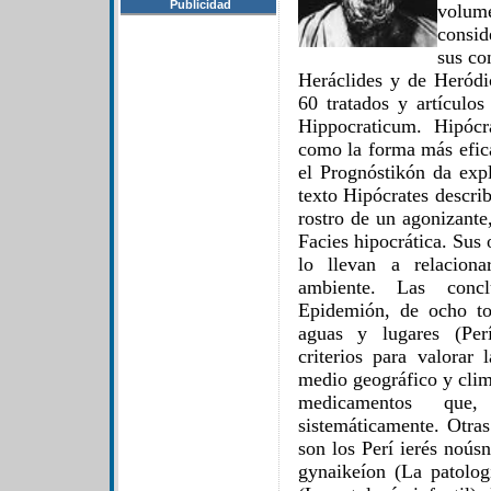
Publicidad
volum
consid
sus co
Heráclides y de Heródi
60 tratados y artículo
Hippocraticum. Hipócr
como la forma más efic
el Prognóstikón da exp
texto Hipócrates describ
rostro de un agonizante
Facies hipocrática. Sus
lo llevan a relacion
ambiente. Las conc
Epidemión, de ocho to
aguas y lugares (Per
criterios para valorar
medio geográfico y clim
medicamentos que
sistemáticamente. Otras
son los Perí ierés noúsn
gynaikeíon (La patolog