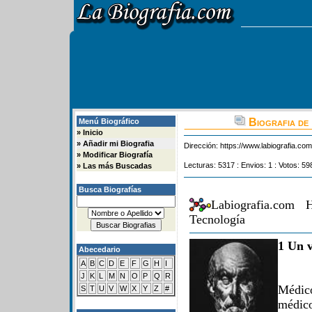
Biografia de
Menú Biográfico
»
Inicio
»
Añadir mi Biografia
Dirección:
https://www.labiografia.co
»
Modificar Biografía
Lecturas: 5317 : Envios: 1 : Votos: 59
»
Las más Buscadas
Busca Biografías
Labiografia.com 
Tecnología
1 Un v
Abecedario
A
B
C
D
E
F
G
H
I
J
K
L
M
N
O
P
Q
R
Médico
S
T
U
V
W
X
Y
Z
#
médico