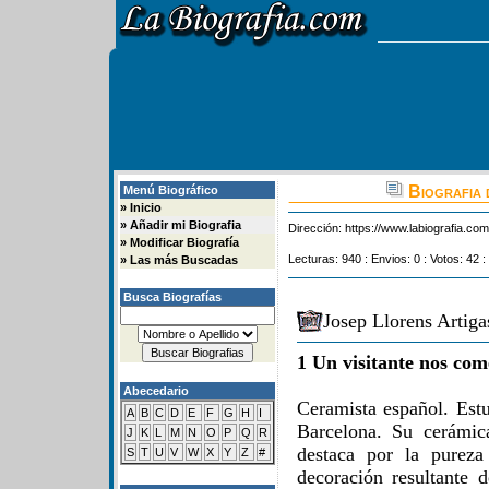
Biografia 
Menú Biográfico
»
Inicio
»
Añadir mi Biografia
Dirección:
https://www.labiografia.co
»
Modificar Biografía
Lecturas: 940 : Envios: 0 : Votos: 42 :
»
Las más Buscadas
Busca Biografías
Josep Llorens Artiga
1 Un visitante nos com
Abecedario
Ceramista español. Estu
A
B
C
D
E
F
G
H
I
Barcelona. Su cerámica
J
K
L
M
N
O
P
Q
R
destaca por la pureza
S
T
U
V
W
X
Y
Z
#
decoración resultante 