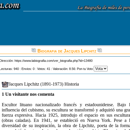
Biografia de Jacques Lipchitz
Dirección:
https://www.labiografia.com/ver_biografia.php?id=13480
Lecturas: 940 : Envios: 0 : Votos: 41 : Valoración: 8.56: Pon tu Voto
Jacques Lipchitz (1891-1973) Historia
1 Un visitante nos comenta
Escultor lituano nacionalizado francés y estadounidense. Bajo 
influencia del cubismo, su escultura se transformó y adquirió una gr
fuerza expresiva. Hacia 1925, introdujo el espacio en sus escultur
(obras caladas). En 1941, se estableció en Nueva York. Pese a 
diversidad de su inspiración, la obra de Lipchitz, poeta de la form