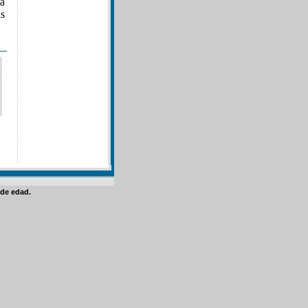
la
as
de edad.