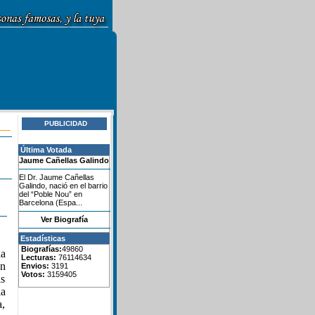
PUBLICIDAD
Última Votada
Jaume Cañellas Galindo
El Dr. Jaume Cañellas
Galindo, nació en el barrio
del “Poble Nou” en
Barcelona (Espa...
Ver Biografía
Estadísticas
Biografías:
49860
la
Lecturas:
76114634
an
Envios:
3191
Votos:
3159405
as
la
a,