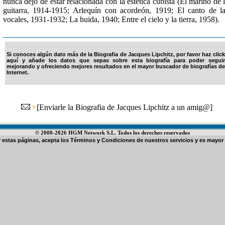
nunca dejó de estar relacionada con la estética cubista (El marino de 
guitarra, 1914-1915; Arlequín con acordeón, 1919; El canto de l
vocales, 1931-1932; La huida, 1940; Entre el cielo y la tierra, 1958).
Si conoces algún dato más de la Biografia de Jacques Lipchitz, por favor haz click
aquí y añade los datos que sepas sobre esta biografía para poder seguir
mejorando y ofreciendo mejores resultados en el mayor buscador de biografías de
Internet.
[
Enviarle la Biografia de Jacques Lipchitz a un amig@
]
© 2000-2026 HGM Network S.L. Todos los derechos reservados
ar estas páginas, acepta los
Términos y Condiciones de nuestros servicios
y es mayor 