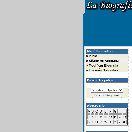
Menú Biográfico
»
Inicio
»
Añadir mi Biografia
»
Modificar Biografía
»
Las más Buscadas
Busca Biografías
Abecedario
A
B
C
D
E
F
G
H
I
J
K
L
M
N
O
P
Q
R
S
T
U
V
W
X
Y
Z
#