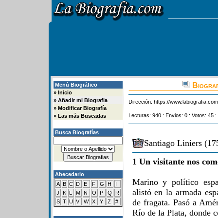
Biograf
Menú Biográfico
»
Inicio
»
Añadir mi Biografia
Dirección:
https://www.labiografia.co
»
Modificar Biografía
Lecturas: 940 : Envios: 0 : Votos: 45 :
»
Las más Buscadas
Busca Biografías
Santiago Liniers (17
1 Un visitante nos com
Abecedario
Marino y político esp
A
B
C
D
E
F
G
H
I
alistó en la armada esp
J
K
L
M
N
O
P
Q
R
de fragata. Pasó a Amér
S
T
U
V
W
X
Y
Z
#
Río de la Plata, donde 