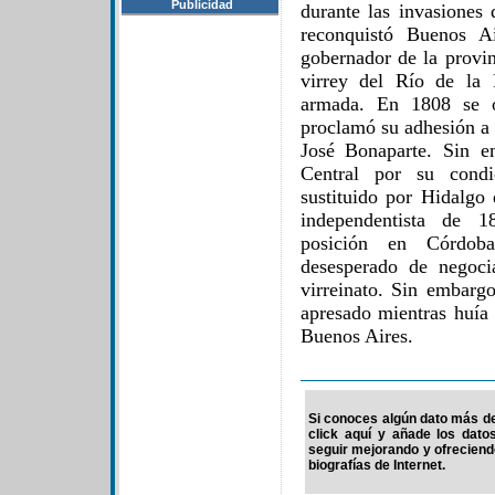
Publicidad
durante las invasiones
reconquistó Buenos A
gobernador de la provi
virrey del Río de la 
armada. En 1808 se o
proclamó su adhesión a 
José Bonaparte. Sin e
Central por su condi
sustituido por Hidalgo 
independentista de 1
posición en Córdob
desesperado de negoci
virreinato. Sin embarg
apresado mientras huía 
Buenos Aires.
Si conoces algún dato más de 
click aquí y añade los dato
seguir mejorando y ofrecien
biografías de Internet.