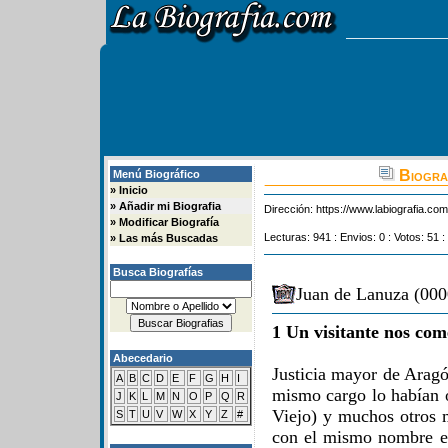
Biograf
Menú Biográfico
»
Inicio
»
Añadir mi Biografia
Dirección:
https://www.labiografia.co
»
Modificar Biografía
Lecturas: 941 : Envios: 0 : Votos: 51 :
»
Las más Buscadas
Busca Biografías
Juan de Lanuza (000
1 Un visitante nos com
Abecedario
Justicia mayor de Aragó
A
B
C
D
E
F
G
H
I
mismo cargo lo habían 
J
K
L
M
N
O
P
Q
R
Viejo) y muchos otros m
S
T
U
V
W
X
Y
Z
#
con el mismo nombre en