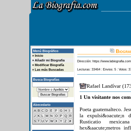
Biograf
Menú Biográfico
»
Inicio
»
Añadir mi Biografia
Dirección:
https://www.labiografia.co
»
Modificar Biografía
Lecturas: 33464 : Envios: 5 : Votos: 3
»
Las más Buscadas
Busca Biografías
Rafael Landívar (17
1 Un visitante nos com
Abecedario
Poeta guatemalteco. Jesu
A
B
C
D
E
F
G
H
I
la expulsi&oacute;n 
J
K
L
M
N
O
P
Q
R
Rusticatio mexic
S
T
U
V
W
X
Y
Z
#
hex&aacute;metros inf