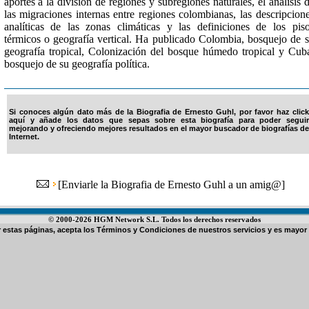
aportes a la división de regiones y subregiones naturales, el análisis 
las migraciones internas entre regiones colombianas, las descripcion
analíticas de las zonas climáticas y las definiciones de los pis
térmicos o geografía vertical. Ha publicado Colombia, bosquejo de 
geografía tropical, Colonización del bosque húmedo tropical y Cub
bosquejo de su geografía política.
Si conoces algún dato más de la Biografia de Ernesto Guhl, por favor haz click
aquí y añade los datos que sepas sobre esta biografía para poder seguir
mejorando y ofreciendo mejores resultados en el mayor buscador de biografías de
Internet.
[
Enviarle la Biografia de Ernesto Guhl a un amig@
]
© 2000-2026 HGM Network S.L. Todos los derechos reservados
ar estas páginas, acepta los
Términos y Condiciones de nuestros servicios
y es mayor 