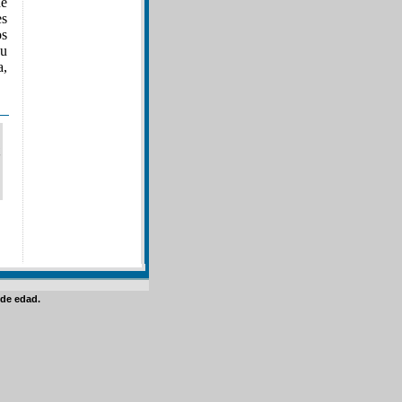
de
es
os
su
a,
de edad.