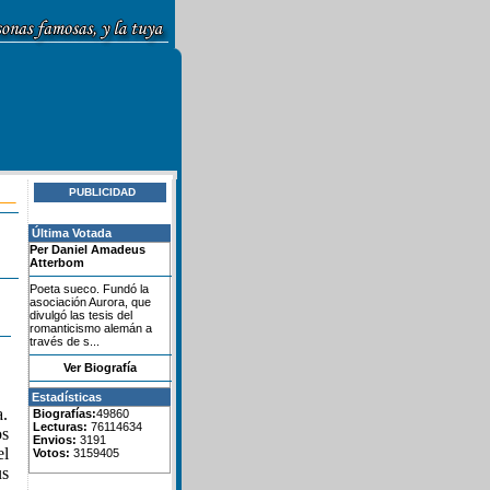
PUBLICIDAD
Última Votada
Per Daniel Amadeus
Atterbom
Poeta sueco. Fundó la
asociación Aurora, que
divulgó las tesis del
romanticismo alemán a
través de s...
Ver Biografía
Estadísticas
a.
Biografías:
49860
Lecturas:
76114634
os
Envios:
3191
el
Votos:
3159405
us