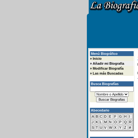
Menú Biográfico
»
Inicio
»
Añadir mi Biografia
»
Modificar Biografía
»
Las más Buscadas
Busca Biografías
Abecedario
A
B
C
D
E
F
G
H
I
J
K
L
M
N
O
P
Q
R
S
T
U
V
W
X
Y
Z
#