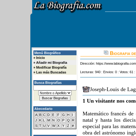
Biografia de
Menú Biográfico
»
Inicio
»
Añadir mi Biografia
Dirección:
https://www.labiografia.co
»
Modificar Biografía
Lecturas: 940 : Envios: 0 : Votos: 61 :
»
Las más Buscadas
Busca Biografías
Joseph-Louis de Lag
1 Un visitante nos com
Abecedario
Matemático francés de o
A
B
C
D
E
F
G
H
I
natal y hasta los dieci
J
K
L
M
N
O
P
Q
R
especial para las matem
S
T
U
V
W
X
Y
Z
#
obra del astrónomo ingl