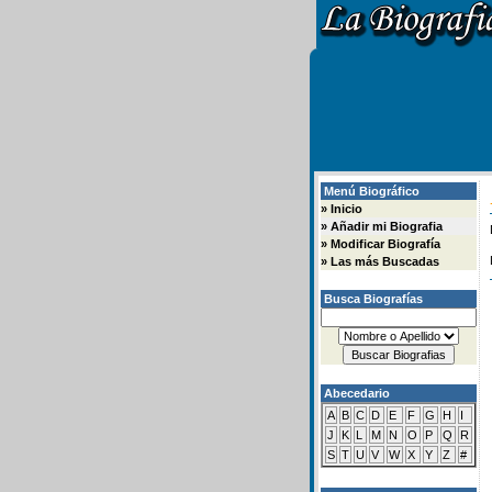
Menú Biográfico
»
Inicio
»
Añadir mi Biografia
»
Modificar Biografía
»
Las más Buscadas
Busca Biografías
Abecedario
A
B
C
D
E
F
G
H
I
J
K
L
M
N
O
P
Q
R
S
T
U
V
W
X
Y
Z
#