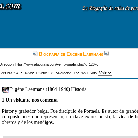
Biografia de Eugène Laermans
Dirección:
https://www.labiografia.com/ver_biografia.php?id=12676
Lecturas: 941 : Envios: 0 : Votos: 68 : Valoración: 7.5: Pon tu Voto
Eugène Laermans (1864-1940) Historia
1 Un visitante nos comenta
Pintor y grabador belga. Fue discípulo de Portaels. Es autor de grand
composiciones que representan, en clave expresionista, la vida de l
obreros y de los mendigos.