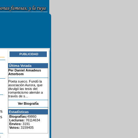
PUBLICIDAD
Última Votada
Per Daniel Amadeus
Atterbom
Poeta sueco. Fundó la
asociación Aurora, que
divulgó las tesis del
romanticismo alemán a
través de s...
Ver Biografía
es
Estadísticas
os
Biografías:
49860
Lecturas:
76114634
Envios:
3191
Votos:
3159405